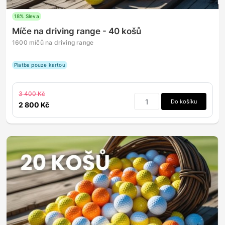
18% Sleva
Míče na driving range - 40 košů
1600 míčů na driving range
Platba pouze kartou
3 400 Kč
Do košíku
2 800 Kč